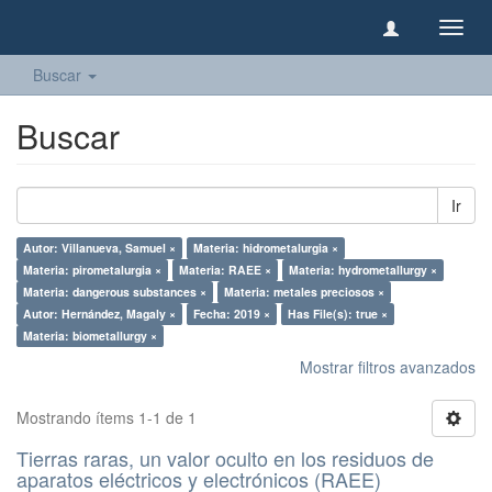
Camb
naveg
Buscar
Buscar
Ir
Autor: Villanueva, Samuel ×
Materia: hidrometalurgia ×
Materia: pirometalurgia ×
Materia: RAEE ×
Materia: hydrometallurgy ×
Materia: dangerous substances ×
Materia: metales preciosos ×
Autor: Hernández, Magaly ×
Fecha: 2019 ×
Has File(s): true ×
Materia: biometallurgy ×
Mostrar filtros avanzados
Mostrando ítems 1-1 de 1
Tierras raras, un valor oculto en los residuos de
aparatos eléctricos y electrónicos (RAEE)