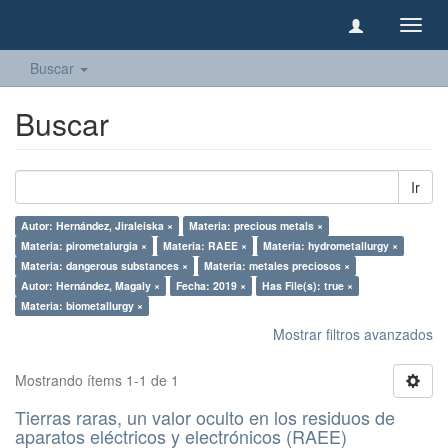
Camb
naveg
Buscar
Buscar
Ir
Autor: Hernández, Jiraleiska ×
Materia: precious metals ×
Materia: pirometalurgia ×
Materia: RAEE ×
Materia: hydrometallurgy ×
Materia: dangerous substances ×
Materia: metales preciosos ×
Autor: Hernández, Magaly ×
Fecha: 2019 ×
Has File(s): true ×
Materia: biometallurgy ×
Mostrar filtros avanzados
Mostrando ítems 1-1 de 1
Tierras raras, un valor oculto en los residuos de
aparatos eléctricos y electrónicos (RAEE)