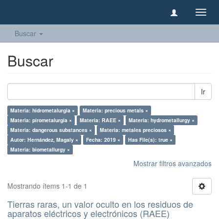
Camb
naveg
Buscar
Buscar
Ir
Materia: hidrometalurgia ×
Materia: precious metals ×
Materia: pirometalurgia ×
Materia: RAEE ×
Materia: hydrometallurgy ×
Materia: dangerous substances ×
Materia: metales preciosos ×
Autor: Hernández, Magaly ×
Fecha: 2019 ×
Has File(s): true ×
Materia: biometallurgy ×
Mostrar filtros avanzados
Mostrando ítems 1-1 de 1
Tierras raras, un valor oculto en los residuos de
aparatos eléctricos y electrónicos (RAEE)