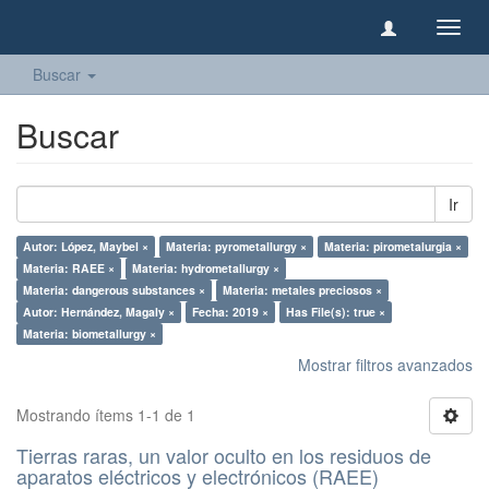
Camb
naveg
Buscar
Buscar
Ir
Autor: López, Maybel ×
Materia: pyrometallurgy ×
Materia: pirometalurgia ×
Materia: RAEE ×
Materia: hydrometallurgy ×
Materia: dangerous substances ×
Materia: metales preciosos ×
Autor: Hernández, Magaly ×
Fecha: 2019 ×
Has File(s): true ×
Materia: biometallurgy ×
Mostrar filtros avanzados
Mostrando ítems 1-1 de 1
Tierras raras, un valor oculto en los residuos de
aparatos eléctricos y electrónicos (RAEE)