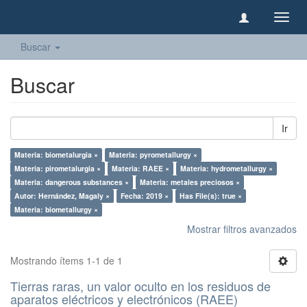
Camb
naveg
Buscar
Buscar
Ir
Materia: biometalurgia ×
Materia: pyrometallurgy ×
Materia: pirometalurgia ×
Materia: RAEE ×
Materia: hydrometallurgy ×
Materia: dangerous substances ×
Materia: metales preciosos ×
Autor: Hernández, Magaly ×
Fecha: 2019 ×
Has File(s): true ×
Materia: biometallurgy ×
Mostrar filtros avanzados
Mostrando ítems 1-1 de 1
Tierras raras, un valor oculto en los residuos de
aparatos eléctricos y electrónicos (RAEE)