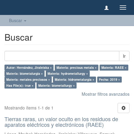
Camb
naveg
Buscar
Buscar
Ir
Autor: Hernández, Jiraleiska ×
Materia: precious metals ×
Materia: RAEE ×
Materia: biometalurgia ×
Materia: hydrometallurgy ×
Materia: metales preciosos ×
Materia: hidrometalurgia ×
Fecha: 2019 ×
Has File(s): true ×
Materia: biometallurgy ×
Mostrar filtros avanzados
Mostrando ítems 1-1 de 1
Tierras raras, un valor oculto en los residuos de
aparatos eléctricos y electrónicos (RAEE)
López, Maybel
;
Hernández, Jiraleiska
;
Villanueva, Samuel
;