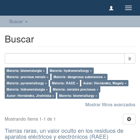
Camb
naveg
Buscar
Buscar
Ir
Materia: biometalurgia ×
Materia: hydrometallurgy ×
Materia: precious metals ×
Materia: dangerous substances ×
Materia: pyrometallurgy ×
Materia: RAEE ×
Autor: Hernández, Magaly ×
Materia: hidrometalurgia ×
Materia: metales preciosos ×
Autor: Hernández, Jiraleiska ×
Materia: biometallurgy ×
Mostrar filtros avanzados
Mostrando ítems 1-1 de 1
Tierras raras, un valor oculto en los residuos de
aparatos eléctricos y electrónicos (RAEE)