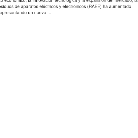
to económico, la innovación tecnológica y la expansión del mercado, la
esiduos de aparatos eléctricos y electrónicos (RAEE) ha aumentado
 representando un nuevo ...