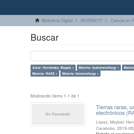
Biblioteca Digital
REVENCYT
Ciencia en 
Buscar
Autor: Hernández, Magaly ×
Materia: hydrometallurgy ×
Materi
Materia: RAEE ×
Materia: biometallurgy ×
Mostrando ítems 1-1 de 1
Tierras raras, u
electrónicos (
López, Maybel
;
Hern
Carabobo
,
2019-08