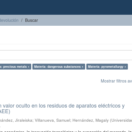
Revolución
Buscar
a: precious metals ×
Materia: dangerous substances ×
Materia: pyrometallurgy ×
Mostrar filtros 
n valor oculto en los residuos de aparatos eléctricos y
RAEE)
ández, Jiraleiska
;
Villanueva, Samuel
;
Hernández, Magaly
(
Universida
)