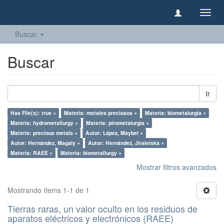
Camb
naveg
Buscar
Buscar
Ir
Has File(s): true ×
Materia: metales preciosos ×
Materia: biometalurgia ×
Materia: hydrometallurgy ×
Materia: pirometalurgia ×
Materia: precious metals ×
Autor: López, Maybel ×
Autor: Hernández, Magaly ×
Autor: Hernández, Jiraleiska ×
Materia: RAEE ×
Materia: biometallurgy ×
Mostrar filtros avanzados
Mostrando ítems 1-1 de 1
Tierras raras, un valor oculto en los residuos de
aparatos eléctricos y electrónicos (RAEE)