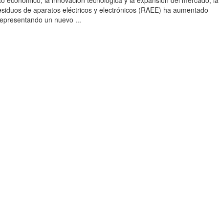
to económico, la innovación tecnológica y la expansión del mercado, la
esiduos de aparatos eléctricos y electrónicos (RAEE) ha aumentado
 representando un nuevo ...