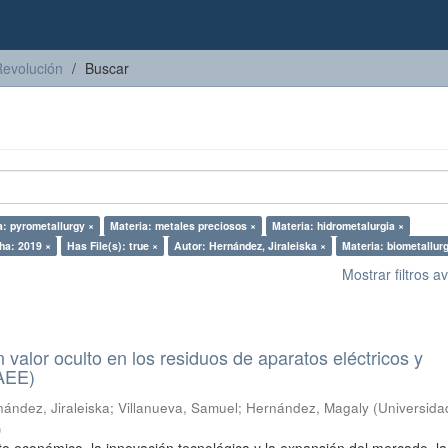
Revolución
Buscar
a: pyrometallurgy ×
Materia: metales preciosos ×
Materia: hidrometalurgia ×
ha: 2019 ×
Has File(s): true ×
Autor: Hernández, Jiraleiska ×
Materia: biometallur
Mostrar filtros 
n valor oculto en los residuos de aparatos eléctricos y
RAEE)
ández, Jiraleiska
;
Villanueva, Samuel
;
Hernández, Magaly
(
Universida
)