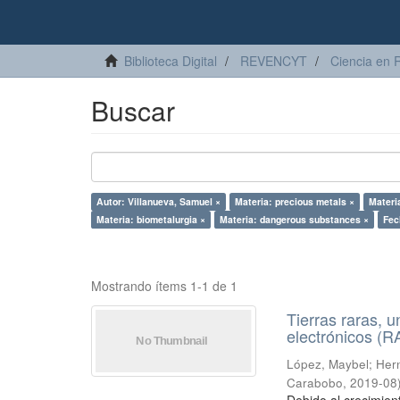
Biblioteca Digital
REVENCYT
Ciencia en 
Buscar
Autor: Villanueva, Samuel ×
Materia: precious metals ×
Materi
Materia: biometalurgia ×
Materia: dangerous substances ×
Fec
Mostrando ítems 1-1 de 1
Tierras raras, u
electrónicos (
López, Maybel
;
Hern
Carabobo
,
2019-08