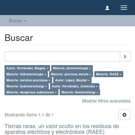
Camb
naveg
Buscar
Buscar
Ir
Autor: Hernández, Magaly ×
Materia: pirometalurgia ×
Materia: hidrometalurgia ×
Materia: precious metals ×
Materia: RAEE ×
Materia: metales preciosos ×
Autor: López, Maybel ×
Materia: hydrometallurgy ×
Autor: Hernández, Jiraleiska ×
Materia: dangerous substances ×
Materia: biometallurgy ×
Mostrar filtros avanzados
Mostrando ítems 1-1 de 1
Tierras raras, un valor oculto en los residuos de
aparatos eléctricos y electrónicos (RAEE)