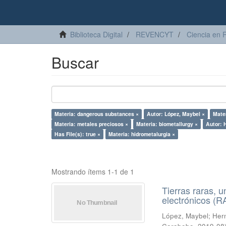
Biblioteca Digital
REVENCYT
Ciencia en 
Buscar
Materia: dangerous substances ×
Autor: López, Maybel ×
Mater
Materia: metales preciosos ×
Materia: biometallurgy ×
Autor: 
Has File(s): true ×
Materia: hidrometalurgia ×
Mostrando ítems 1-1 de 1
Tierras raras, u
electrónicos (
López, Maybel
;
Hern