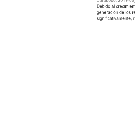
Carabobo
,
2019-08
Debido al crecimien
generación de los r
significativamente,