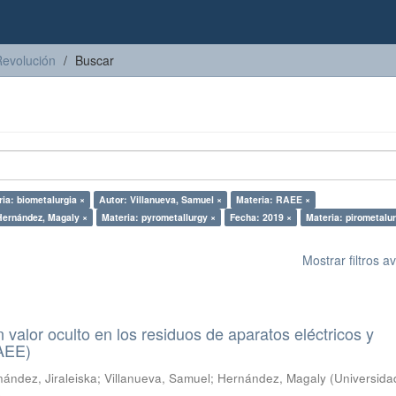
Revolución
Buscar
ia: biometalurgia ×
Autor: Villanueva, Samuel ×
Materia: RAEE ×
Hernández, Magaly ×
Materia: pyrometallurgy ×
Fecha: 2019 ×
Materia: pirometalur
Mostrar filtros 
n valor oculto en los residuos de aparatos eléctricos y
RAEE)
ández, Jiraleiska
;
Villanueva, Samuel
;
Hernández, Magaly
(
Universida