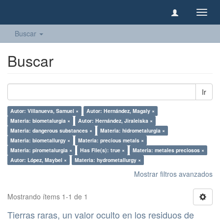
Camb
naveg
Buscar
Buscar
Ir
Autor: Villanueva, Samuel ×
Autor: Hernández, Magaly ×
Materia: biometalurgia ×
Autor: Hernández, Jiraleiska ×
Materia: dangerous substances ×
Materia: hidrometalurgia ×
Materia: biometallurgy ×
Materia: precious metals ×
Materia: pirometalurgia ×
Has File(s): true ×
Materia: metales preciosos ×
Autor: López, Maybel ×
Materia: hydrometallurgy ×
Mostrar filtros avanzados
Mostrando ítems 1-1 de 1
Tierras raras, un valor oculto en los residuos de