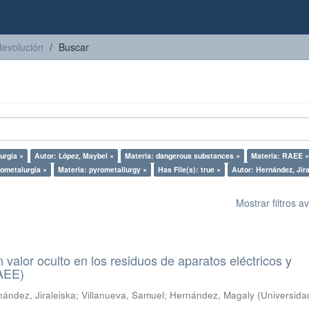
Revolución
Buscar
urgia ×
Autor: López, Maybel ×
Materia: dangerous substances ×
Materia: RAEE ×
rometalurgia ×
Materia: pyrometallurgy ×
Has File(s): true ×
Autor: Hernández, Jira
Mostrar filtros 
n valor oculto en los residuos de aparatos eléctricos y
RAEE)
ández, Jiraleiska
;
Villanueva, Samuel
;
Hernández, Magaly
(
Universida