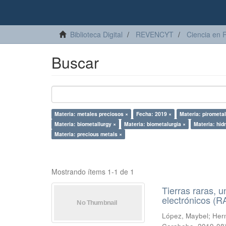
Biblioteca Digital
REVENCYT
Ciencia en 
Buscar
Materia: metales preciosos ×
Fecha: 2019 ×
Materia: pirometal
Materia: biometallurgy ×
Materia: biometalurgia ×
Materia: hid
Materia: precious metals ×
Mostrando ítems 1-1 de 1
Tierras raras, u
electrónicos (
López, Maybel
;
Hern