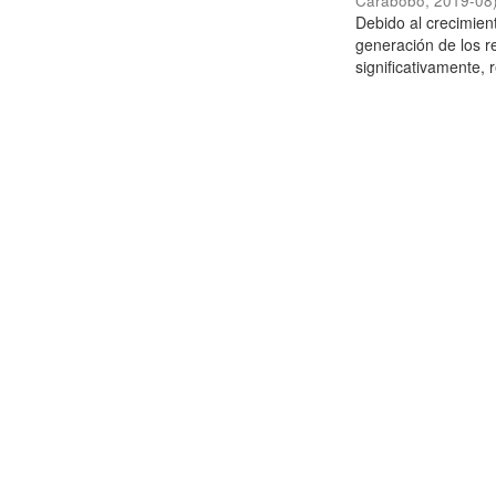
Carabobo
,
2019-08
Debido al crecimien
generación de los r
significativamente,