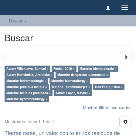
Camb
naveg
Buscar
Buscar
Ir
Autor: Villanueva, Samuel ×
Fecha: 2019 ×
Materia: biometalurgia ×
Autor: Hernández, Jiraleiska ×
Materia: dangerous substances ×
Materia: hidrometalurgia ×
Materia: biometallurgy ×
Materia: precious metals ×
Materia: pirometalurgia ×
Has File(s): true ×
Materia: metales preciosos ×
Autor: López, Maybel ×
Materia: hydrometallurgy ×
Mostrar filtros avanzados
Mostrando ítems 1-1 de 1
Tierras raras, un valor oculto en los residuos de