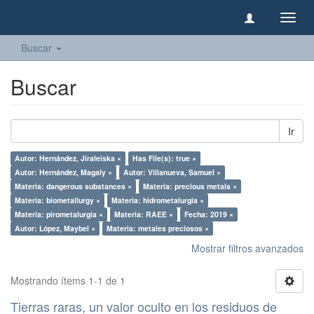
Camb
naveg
Buscar
Buscar
Ir
Autor: Hernández, Jiraleiska ×
Has File(s): true ×
Autor: Hernández, Magaly ×
Autor: Villanueva, Samuel ×
Materia: dangerous substances ×
Materia: precious metals ×
Materia: biometallurgy ×
Materia: hidrometalurgia ×
Materia: pirometalurgia ×
Materia: RAEE ×
Fecha: 2019 ×
Autor: López, Maybel ×
Materia: metales preciosos ×
Mostrar filtros avanzados
Mostrando ítems 1-1 de 1
Tierras raras, un valor oculto en los residuos de