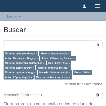
Camb
naveg
Buscar
Buscar
Ir
Materia: hydrometallurgy ×
Materia: biometalurgia ×
Autor: Hernández, Magaly ×
Autor: Villanueva, Samuel ×
Materia: dangerous substances ×
Has File(s): true ×
Materia: biometallurgy ×
Materia: precious metals ×
Materia: pyrometallurgy ×
Materia: hidrometalurgia ×
Fecha: 2019 ×
Autor: López, Maybel ×
Materia: metales preciosos ×
Mostrar filtros avanzados
Mostrando ítems 1-1 de 1
Tierras raras, un valor oculto en los residuos de