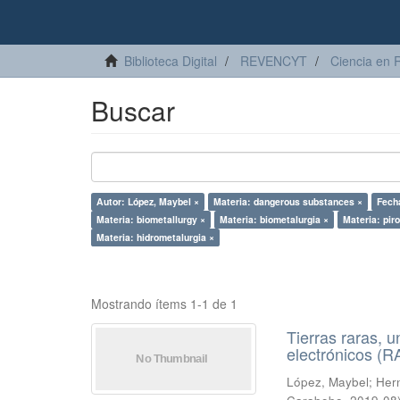
Biblioteca Digital
REVENCYT
Ciencia en 
Buscar
Autor: López, Maybel ×
Materia: dangerous substances ×
Fech
Materia: biometallurgy ×
Materia: biometalurgia ×
Materia: pir
Materia: hidrometalurgia ×
Mostrando ítems 1-1 de 1
Tierras raras, u
electrónicos (
López, Maybel
;
Hern