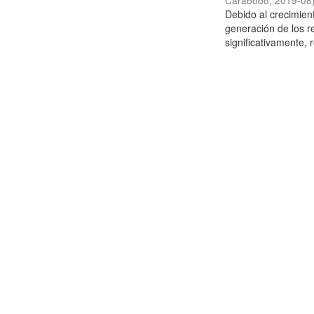
Carabobo
,
2019-08
Debido al crecimien
generación de los r
significativamente,