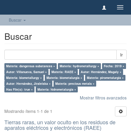
Camb
naveg
Buscar
Buscar
Ir
Materia: dangerous substances ×
Materia: hydrometallurgy ×
Fecha: 2019 ×
Autor: Villanueva, Samuel ×
Materia: RAEE ×
Autor: Hernández, Magaly ×
Materia: biometallurgy ×
Materia: biometalurgia ×
Materia: pirometalurgia ×
Autor: Hernández, Jiraleiska ×
Materia: precious metals ×
Has File(s): true ×
Materia: hidrometalurgia ×
Mostrar filtros avanzados
Mostrando ítems 1-1 de 1
Tierras raras, un valor oculto en los residuos de
aparatos eléctricos y electrónicos (RAEE)