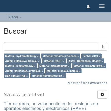
Camb
naveg
Buscar
Buscar
Ir
Materia: hydrometallurgy ×
Materia: metales preciosos ×
Fecha: 2019 ×
Autor: Villanueva, Samuel ×
Materia: RAEE ×
Autor: Hernández, Magaly ×
Materia: biometallurgy ×
Materia: biometalurgia ×
Materia: pirometalurgia ×
Autor: Hernández, Jiraleiska ×
Materia: precious metals ×
Has File(s): true ×
Materia: hidrometalurgia ×
Mostrar filtros avanzados
Mostrando ítems 1-1 de 1
Tierras raras, un valor oculto en los residuos de
aparatos eléctricos y electrónicos (RAEE)