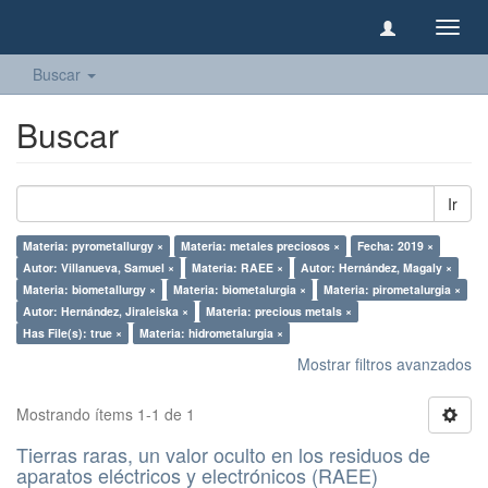
Camb
naveg
Buscar
Buscar
Ir
Materia: pyrometallurgy ×
Materia: metales preciosos ×
Fecha: 2019 ×
Autor: Villanueva, Samuel ×
Materia: RAEE ×
Autor: Hernández, Magaly ×
Materia: biometallurgy ×
Materia: biometalurgia ×
Materia: pirometalurgia ×
Autor: Hernández, Jiraleiska ×
Materia: precious metals ×
Has File(s): true ×
Materia: hidrometalurgia ×
Mostrar filtros avanzados
Mostrando ítems 1-1 de 1
Tierras raras, un valor oculto en los residuos de
aparatos eléctricos y electrónicos (RAEE)