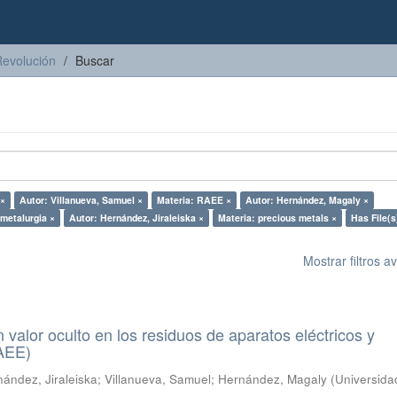
Revolución
Buscar
 ×
Autor: Villanueva, Samuel ×
Materia: RAEE ×
Autor: Hernández, Magaly ×
ometalurgia ×
Autor: Hernández, Jiraleiska ×
Materia: precious metals ×
Has File(s
Mostrar filtros 
n valor oculto en los residuos de aparatos eléctricos y
RAEE)
ández, Jiraleiska
;
Villanueva, Samuel
;
Hernández, Magaly
(
Universida