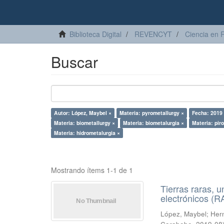
Biblioteca Digital
REVENCYT
Ciencia en 
Buscar
Autor: López, Maybel ×
Materia: pyrometallurgy ×
Fecha: 2019
Materia: biometallurgy ×
Materia: biometalurgia ×
Materia: pir
Materia: hidrometalurgia ×
Mostrando ítems 1-1 de 1
Tierras raras, u
electrónicos (
López, Maybel
;
Hern