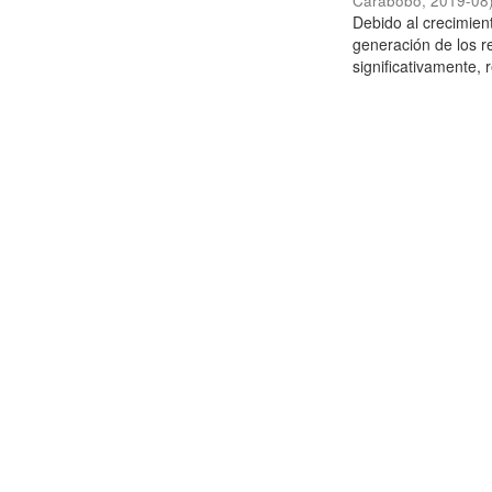
Carabobo
,
2019-08
Debido al crecimien
generación de los r
significativamente,