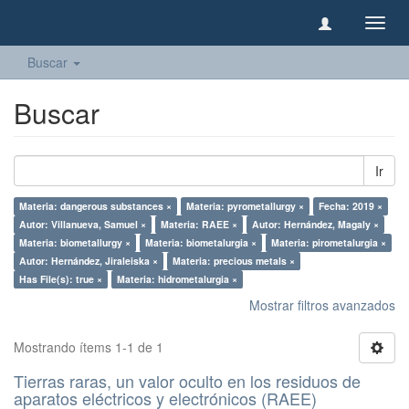
Camb
naveg
Buscar
Buscar
Ir
Materia: dangerous substances ×
Materia: pyrometallurgy ×
Fecha: 2019 ×
Autor: Villanueva, Samuel ×
Materia: RAEE ×
Autor: Hernández, Magaly ×
Materia: biometallurgy ×
Materia: biometalurgia ×
Materia: pirometalurgia ×
Autor: Hernández, Jiraleiska ×
Materia: precious metals ×
Has File(s): true ×
Materia: hidrometalurgia ×
Mostrar filtros avanzados
Mostrando ítems 1-1 de 1
Tierras raras, un valor oculto en los residuos de
aparatos eléctricos y electrónicos (RAEE)