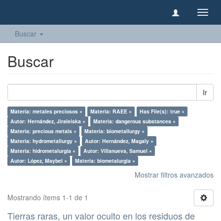
Camb
naveg
Buscar
Buscar
Ir
Materia: metales preciosos ×
Materia: RAEE ×
Has File(s): true ×
Autor: Hernández, Jiraleiska ×
Materia: dangerous substances ×
Materia: precious metals ×
Materia: biometallurgy ×
Materia: hydrometallurgy ×
Autor: Hernández, Magaly ×
Materia: hidrometalurgia ×
Autor: Villanueva, Samuel ×
Autor: López, Maybel ×
Materia: biometalurgia ×
Mostrar filtros avanzados
Mostrando ítems 1-1 de 1
Tierras raras, un valor oculto en los residuos de