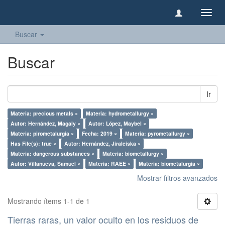
Camb
naveg
Buscar
Buscar
Ir
Materia: precious metals ×
Materia: hydrometallurgy ×
Autor: Hernández, Magaly ×
Autor: López, Maybel ×
Materia: pirometalurgia ×
Fecha: 2019 ×
Materia: pyrometallurgy ×
Has File(s): true ×
Autor: Hernández, Jiraleiska ×
Materia: dangerous substances ×
Materia: biometallurgy ×
Autor: Villanueva, Samuel ×
Materia: RAEE ×
Materia: biometalurgia ×
Mostrar filtros avanzados
Mostrando ítems 1-1 de 1
Tierras raras, un valor oculto en los residuos de