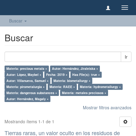
Camb
naveg
Buscar
Buscar
Ir
Materia: precious metals ×
Autor: Hernández, Jiraleiska ×
Autor: López, Maybel ×
Fecha: 2019 ×
Has File(s): true ×
Autor: Villanueva, Samuel ×
Materia: biometallurgy ×
Materia: pirometalurgia ×
Materia: RAEE ×
Materia: hydrometallurgy ×
Materia: dangerous substances ×
Materia: metales preciosos ×
Autor: Hernández, Magaly ×
Mostrar filtros avanzados
Mostrando ítems 1-1 de 1
Tierras raras, un valor oculto en los residuos de