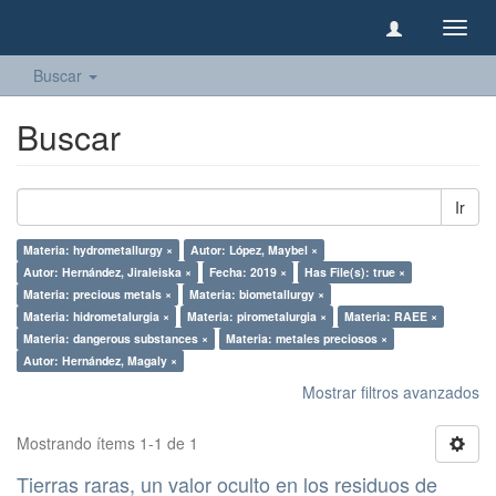
Camb
naveg
Buscar
Buscar
Ir
Materia: hydrometallurgy ×
Autor: López, Maybel ×
Autor: Hernández, Jiraleiska ×
Fecha: 2019 ×
Has File(s): true ×
Materia: precious metals ×
Materia: biometallurgy ×
Materia: hidrometalurgia ×
Materia: pirometalurgia ×
Materia: RAEE ×
Materia: dangerous substances ×
Materia: metales preciosos ×
Autor: Hernández, Magaly ×
Mostrar filtros avanzados
Mostrando ítems 1-1 de 1
Tierras raras, un valor oculto en los residuos de