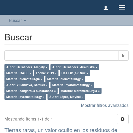
Camb
naveg
Buscar
Buscar
Ir
Autor: Hernández, Magaly ×
Autor: Hernández, Jiraleiska ×
Materia: RAEE ×
Fecha: 2019 ×
Has File(s): true ×
Materia: biometalurgia ×
Materia: biometallurgy ×
Autor: Villanueva, Samuel ×
Materia: hydrometallurgy ×
Materia: dangerous substances ×
Materia: hidrometalurgia ×
Materia: pyrometallurgy ×
Autor: López, Maybel ×
Mostrar filtros avanzados
Mostrando ítems 1-1 de 1
Tierras raras, un valor oculto en los residuos de