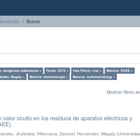
Revolución
Buscar
a: dangerous substances ×
Fecha: 2019 ×
Has File(s): true ×
Materia: RAEE ×
ández, Magaly ×
Materia: biometalurgia ×
Materia: hydrometallurgy ×
Mostrar filtros 
n valor oculto en los residuos de aparatos eléctricos y
RAEE)
ández, Jiraleiska
;
Villanueva, Samuel
;
Hernández, Magaly
(
Universida