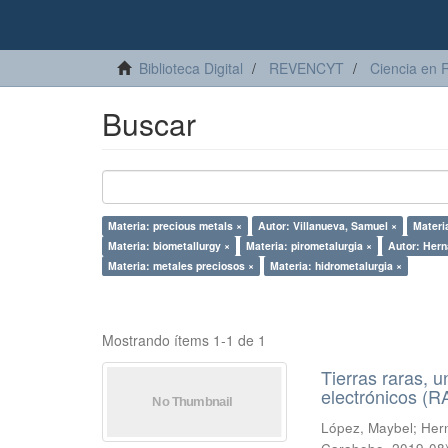
Biblioteca Digital
REVENCYT
Ciencia en 
Buscar
Materia: precious metals ×
Autor: Villanueva, Samuel ×
Materi
Materia: biometallurgy ×
Materia: pirometalurgia ×
Autor: Hern
Materia: metales preciosos ×
Materia: hidrometalurgia ×
Mostrando ítems 1-1 de 1
Tierras raras, u
electrónicos (
López, Maybel
;
Hern