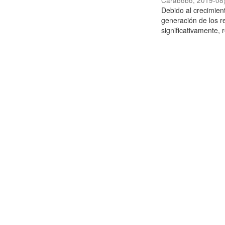
Carabobo
,
2019-08
Debido al crecimien
generación de los r
significativamente,