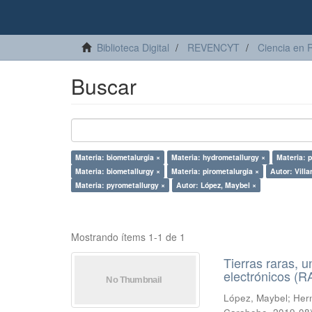
Biblioteca Digital
REVENCYT
Ciencia en 
Buscar
Materia: biometalurgia ×
Materia: hydrometallurgy ×
Materia: 
Materia: biometallurgy ×
Materia: pirometalurgia ×
Autor: Vill
Materia: pyrometallurgy ×
Autor: López, Maybel ×
Mostrando ítems 1-1 de 1
Tierras raras, u
electrónicos (
López, Maybel
;
Hern