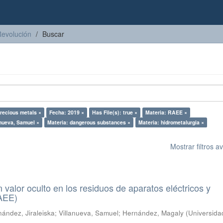
Revolución
Buscar
precious metals ×
Fecha: 2019 ×
Has File(s): true ×
Materia: RAEE ×
anueva, Samuel ×
Materia: dangerous substances ×
Materia: hidrometalurgia ×
Mostrar filtros 
n valor oculto en los residuos de aparatos eléctricos y
RAEE)
ández, Jiraleiska
;
Villanueva, Samuel
;
Hernández, Magaly
(
Universida