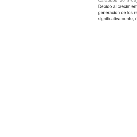
Carabobo
,
2019-08
Debido al crecimien
generación de los r
significativamente,