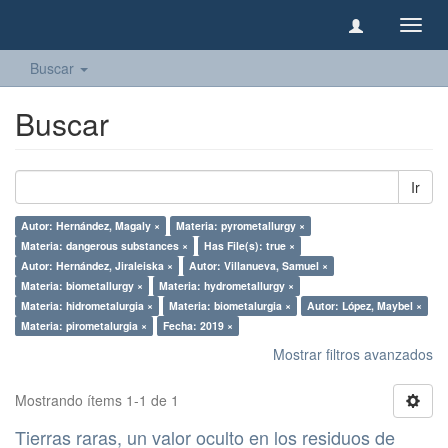
Camb
naveg
Buscar
Buscar
Ir
Autor: Hernández, Magaly ×
Materia: pyrometallurgy ×
Materia: dangerous substances ×
Has File(s): true ×
Autor: Hernández, Jiraleiska ×
Autor: Villanueva, Samuel ×
Materia: biometallurgy ×
Materia: hydrometallurgy ×
Materia: hidrometalurgia ×
Materia: biometalurgia ×
Autor: López, Maybel ×
Materia: pirometalurgia ×
Fecha: 2019 ×
Mostrar filtros avanzados
Mostrando ítems 1-1 de 1
Tierras raras, un valor oculto en los residuos de