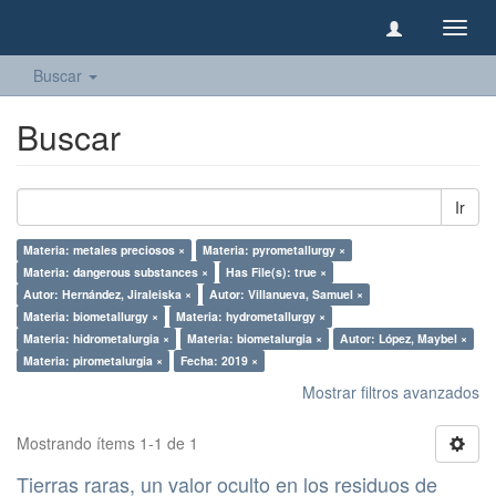
Camb
naveg
Buscar
Buscar
Ir
Materia: metales preciosos ×
Materia: pyrometallurgy ×
Materia: dangerous substances ×
Has File(s): true ×
Autor: Hernández, Jiraleiska ×
Autor: Villanueva, Samuel ×
Materia: biometallurgy ×
Materia: hydrometallurgy ×
Materia: hidrometalurgia ×
Materia: biometalurgia ×
Autor: López, Maybel ×
Materia: pirometalurgia ×
Fecha: 2019 ×
Mostrar filtros avanzados
Mostrando ítems 1-1 de 1
Tierras raras, un valor oculto en los residuos de