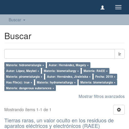
Camb
naveg
Buscar
Buscar
Ir
Materia: hidrometalurgia ×
Autor: Hernández, Magaly ×
Autor: López, Maybel ×
Materia: biometallurgy ×
Materia: RAEE ×
Materia: pirometalurgia ×
Autor: Hernández, Jiraleiska ×
Fecha: 2019 ×
Has File(s): true ×
Materia: hydrometallurgy ×
Materia: biometalurgia ×
Materia: dangerous substances ×
Mostrar filtros avanzados
Mostrando ítems 1-1 de 1
Tierras raras, un valor oculto en los residuos de
aparatos eléctricos y electrónicos (RAEE)