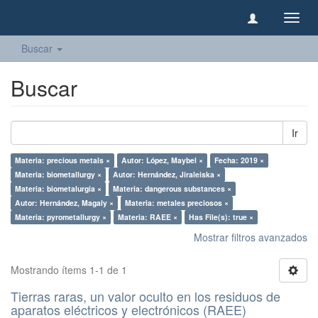
Camb
naveg
Buscar
Buscar
Ir
Materia: precious metals ×
Autor: López, Maybel ×
Fecha: 2019 ×
Materia: biometallurgy ×
Autor: Hernández, Jiraleiska ×
Materia: biometalurgia ×
Materia: dangerous substances ×
Autor: Hernández, Magaly ×
Materia: metales preciosos ×
Materia: pyrometallurgy ×
Materia: RAEE ×
Has File(s): true ×
Mostrar filtros avanzados
Mostrando ítems 1-1 de 1
Tierras raras, un valor oculto en los residuos de
aparatos eléctricos y electrónicos (RAEE)