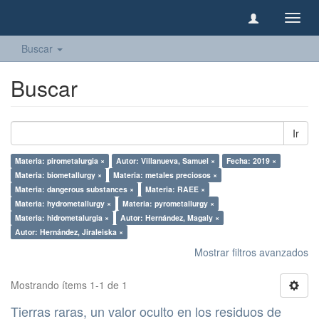
Camb
naveg
Buscar
Buscar
Ir
Materia: pirometalurgia ×
Autor: Villanueva, Samuel ×
Fecha: 2019 ×
Materia: biometallurgy ×
Materia: metales preciosos ×
Materia: dangerous substances ×
Materia: RAEE ×
Materia: hydrometallurgy ×
Materia: pyrometallurgy ×
Materia: hidrometalurgia ×
Autor: Hernández, Magaly ×
Autor: Hernández, Jiraleiska ×
Mostrar filtros avanzados
Mostrando ítems 1-1 de 1
Tierras raras, un valor oculto en los residuos de