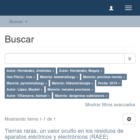
Camb
naveg
Buscar
Buscar
Ir
Autor: Hernández, Jiraleiska ×
Autor: Hernández, Magaly ×
Has File(s): true ×
Materia: biometallurgy ×
Materia: precious metals ×
Materia: pyrometallurgy ×
Materia: hidrometalurgia ×
Fecha: 2019 ×
Autor: López, Maybel ×
Materia: metales preciosos ×
Autor: Villanueva, Samuel ×
Materia: dangerous substances ×
Mostrar filtros avanzados
Mostrando ítems 1-1 de 1
Tierras raras, un valor oculto en los residuos de
aparatos eléctricos y electrónicos (RAEE)