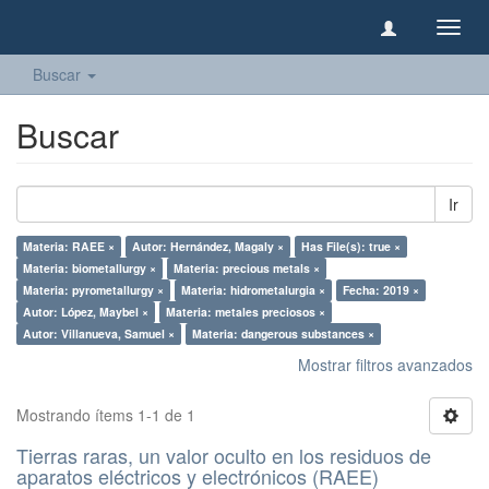
Camb
naveg
Buscar
Buscar
Ir
Materia: RAEE ×
Autor: Hernández, Magaly ×
Has File(s): true ×
Materia: biometallurgy ×
Materia: precious metals ×
Materia: pyrometallurgy ×
Materia: hidrometalurgia ×
Fecha: 2019 ×
Autor: López, Maybel ×
Materia: metales preciosos ×
Autor: Villanueva, Samuel ×
Materia: dangerous substances ×
Mostrar filtros avanzados
Mostrando ítems 1-1 de 1
Tierras raras, un valor oculto en los residuos de
aparatos eléctricos y electrónicos (RAEE)