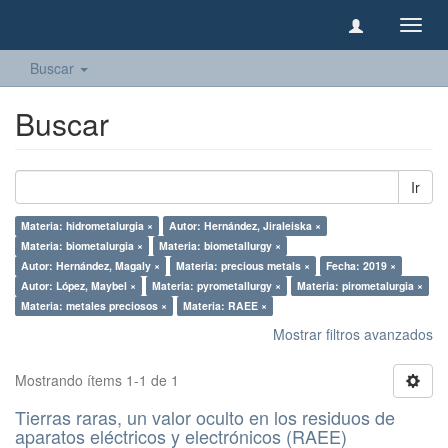
Camb
naveg
Buscar
Buscar
Ir
Materia: hidrometalurgia ×
Autor: Hernández, Jiraleiska ×
Materia: biometalurgia ×
Materia: biometallurgy ×
Autor: Hernández, Magaly ×
Materia: precious metals ×
Fecha: 2019 ×
Autor: López, Maybel ×
Materia: pyrometallurgy ×
Materia: pirometalurgia ×
Materia: metales preciosos ×
Materia: RAEE ×
Mostrar filtros avanzados
Mostrando ítems 1-1 de 1
Tierras raras, un valor oculto en los residuos de
aparatos eléctricos y electrónicos (RAEE)