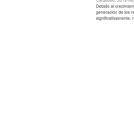
Carabobo
,
2019-08
Debido al crecimien
generación de los r
significativamente,