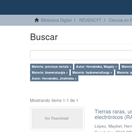
Biblioteca Digital
REVENCYT
Ciencia en 
Buscar
Materia: precious metals ×
Autor: Hernández, Magaly ×
Materi
Materia: biometalurgia ×
Materia: hydrometallurgy ×
Materia: p
Autor: Hernández, Jiraleiska ×
Mostrando ítems 1-1 de 1
Tierras raras, u
electrónicos (
López, Maybel
;
Hern