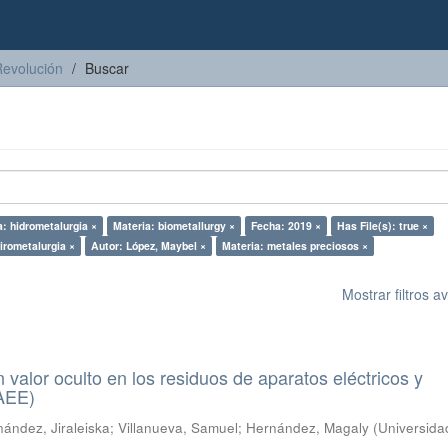
Revolución
Buscar
a: hidrometalurgia ×
Materia: biometallurgy ×
Fecha: 2019 ×
Has File(s): true ×
irometalurgia ×
Autor: López, Maybel ×
Materia: metales preciosos ×
Mostrar filtros 
n valor oculto en los residuos de aparatos eléctricos y
RAEE)
ández, Jiraleiska
;
Villanueva, Samuel
;
Hernández, Magaly
(
Universida