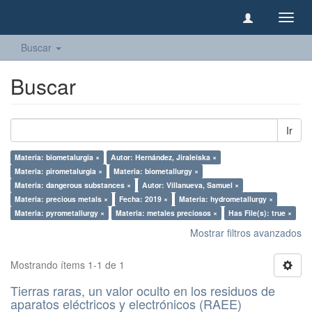
Camb
naveg
Buscar
Buscar
Ir
Materia: biometalurgia ×
Autor: Hernández, Jiraleiska ×
Materia: pirometalurgia ×
Materia: biometallurgy ×
Materia: dangerous substances ×
Autor: Villanueva, Samuel ×
Materia: precious metals ×
Fecha: 2019 ×
Materia: hydrometallurgy ×
Materia: pyrometallurgy ×
Materia: metales preciosos ×
Has File(s): true ×
Mostrar filtros avanzados
Mostrando ítems 1-1 de 1
Tierras raras, un valor oculto en los residuos de
aparatos eléctricos y electrónicos (RAEE)