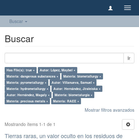
Camb
naveg
Buscar
Buscar
Ir
Has File(s): true ×
Autor: López, Maybel ×
Materia: dangerous substances ×
Materia: biometallurgy ×
Materia: pyrometallurgy ×
Autor: Villanueva, Samuel ×
Materia: hydrometallurgy ×
Autor: Hernández, Jiraleiska ×
Autor: Hernández, Magaly ×
Materia: biometalurgia ×
Materia: precious metals ×
Materia: RAEE ×
Mostrar filtros avanzados
Mostrando ítems 1-1 de 1
Tierras raras, un valor oculto en los residuos de