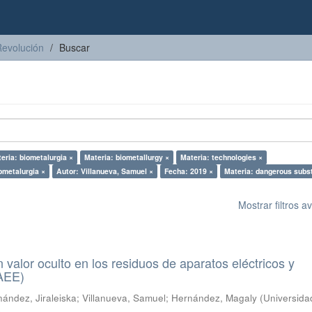
Revolución
Buscar
eria: biometalurgia ×
Materia: biometallurgy ×
Materia: technologies ×
ometalurgia ×
Autor: Villanueva, Samuel ×
Fecha: 2019 ×
Materia: dangerous subs
Mostrar filtros 
n valor oculto en los residuos de aparatos eléctricos y
RAEE)
ández, Jiraleiska
;
Villanueva, Samuel
;
Hernández, Magaly
(
Universida