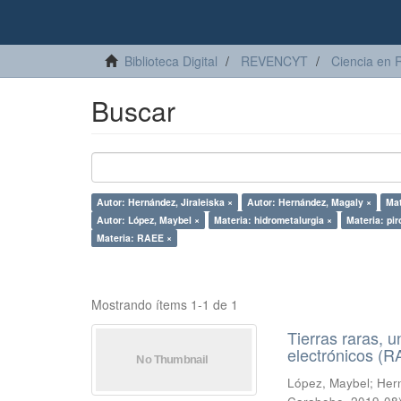
Biblioteca Digital
REVENCYT
Ciencia en 
Buscar
Autor: Hernández, Jiraleiska ×
Autor: Hernández, Magaly ×
Mat
Autor: López, Maybel ×
Materia: hidrometalurgia ×
Materia: pir
Materia: RAEE ×
Mostrando ítems 1-1 de 1
Tierras raras, u
electrónicos (
López, Maybel
;
Hern