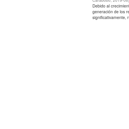
Carabobo
,
2019-08
Debido al crecimien
generación de los r
significativamente,