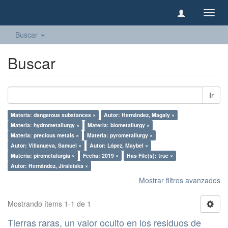
Camb
naveg
Buscar
Buscar
Ir
Materia: dangerous substances ×
Autor: Hernández, Magaly ×
Materia: hydrometallurgy ×
Materia: biometallurgy ×
Materia: precious metals ×
Materia: pyrometallurgy ×
Autor: Villanueva, Samuel ×
Autor: López, Maybel ×
Materia: pirometalurgia ×
Fecha: 2019 ×
Has File(s): true ×
Autor: Hernández, Jiraleiska ×
Mostrar filtros avanzados
Mostrando ítems 1-1 de 1
Tierras raras, un valor oculto en los residuos de