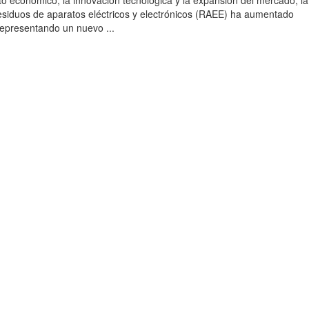
to económico, la innovación tecnológica y la expansión del mercado, la
esiduos de aparatos eléctricos y electrónicos (RAEE) ha aumentado
 representando un nuevo ...