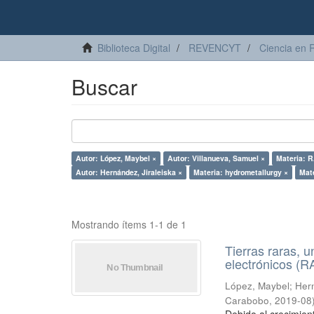
Biblioteca Digital
REVENCYT
Ciencia en 
Buscar
Autor: López, Maybel ×
Autor: Villanueva, Samuel ×
Materia: 
Autor: Hernández, Jiraleiska ×
Materia: hydrometallurgy ×
Mate
Mostrando ítems 1-1 de 1
Tierras raras, u
electrónicos (
López, Maybel
;
Hern
Carabobo
,
2019-08