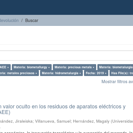
Revolución
Buscar
RAEE ×
Materia: biometallurgy ×
Materia: precious metals ×
Materia: biometalurgia
ria: metales preciosos ×
Materia: hidrometalurgia ×
Fecha: 2019 ×
Has File(s): tr
Mostrar filtros 
n valor oculto en los residuos de aparatos eléctricos y
RAEE)
ández, Jiraleiska
;
Villanueva, Samuel
;
Hernández, Magaly
(
Universida
)