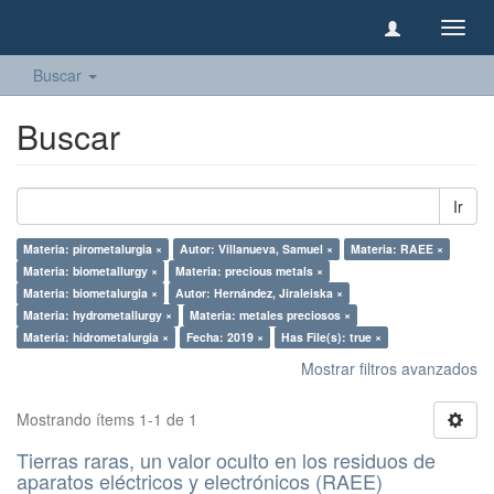
Camb
naveg
Buscar
Buscar
Ir
Materia: pirometalurgia ×
Autor: Villanueva, Samuel ×
Materia: RAEE ×
Materia: biometallurgy ×
Materia: precious metals ×
Materia: biometalurgia ×
Autor: Hernández, Jiraleiska ×
Materia: hydrometallurgy ×
Materia: metales preciosos ×
Materia: hidrometalurgia ×
Fecha: 2019 ×
Has File(s): true ×
Mostrar filtros avanzados
Mostrando ítems 1-1 de 1
Tierras raras, un valor oculto en los residuos de
aparatos eléctricos y electrónicos (RAEE)