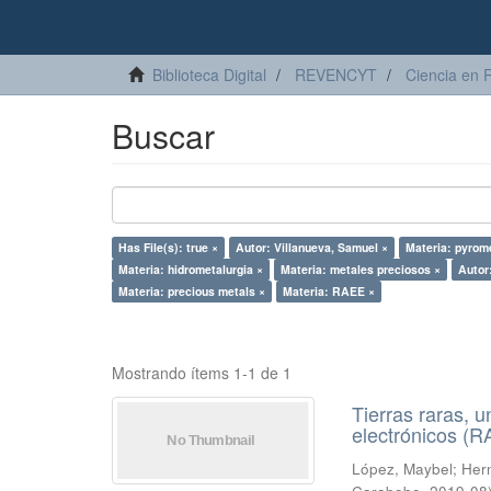
Biblioteca Digital
REVENCYT
Ciencia en 
Buscar
Has File(s): true ×
Autor: Villanueva, Samuel ×
Materia: pyrome
Materia: hidrometalurgia ×
Materia: metales preciosos ×
Autor
Materia: precious metals ×
Materia: RAEE ×
Mostrando ítems 1-1 de 1
Tierras raras, u
electrónicos (
López, Maybel
;
Hern