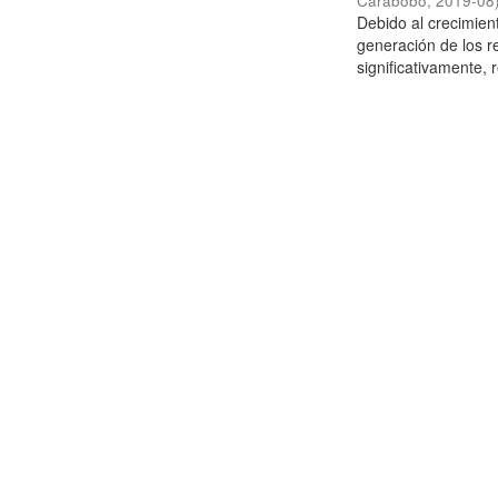
Carabobo
,
2019-08
Debido al crecimien
generación de los r
significativamente,