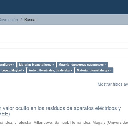
Revolución
Buscar
tallurgy ×
Materia: biometallurgy ×
Materia: dangerous substances ×
: López, Maybel ×
Autor: Hernández, Jiraleiska ×
Materia: biometalurgia ×
Mostrar filtros 
n valor oculto en los residuos de aparatos eléctricos y
RAEE)
ández, Jiraleiska
;
Villanueva, Samuel
;
Hernández, Magaly
(
Universida