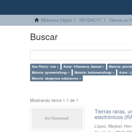
Biblioteca Digital
REVENCYT
Ciencia en 
Buscar
Has File(s): true ×
Autor: Villanueva, Samuel ×
Materia: precio
Materia: pyrometallurgy ×
Materia: hydrometallurgy ×
Autor: L
Materia: dangerous substances ×
Mostrando ítems 1-1 de 1
Tierras raras, u
electrónicos (
López, Maybel
;
Hern