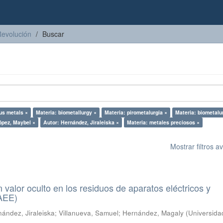
Revolución
Buscar
us metals ×
Materia: biometallurgy ×
Materia: pirometalurgia ×
Materia: biometalu
ópez, Maybel ×
Autor: Hernández, Jiraleiska ×
Materia: metales preciosos ×
Mostrar filtros 
n valor oculto en los residuos de aparatos eléctricos y
RAEE)
ández, Jiraleiska
;
Villanueva, Samuel
;
Hernández, Magaly
(
Universida