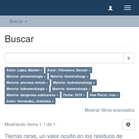
Camb
naveg
Buscar
Buscar
Ir
Autor: López, Maybel ×
Autor: Villanueva, Samuel ×
Materia: pirometalurgia ×
Materia: biometallurgy ×
Materia: precious metals ×
Materia: hydrometallurgy ×
Materia: hidrometalurgia ×
Materia: biometalurgia ×
Materia: dangerous substances ×
Fecha: 2019 ×
Has File(s): true ×
Autor: Hernández, Jiraleiska ×
Mostrar filtros avanzados
Mostrando ítems 1-1 de 1
Tierras raras, un valor oculto en los residuos de