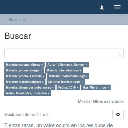
Camb
naveg
Buscar
Buscar
Ir
Materia: pyrometallurgy ×
Autor: Villanueva, Samuel ×
Materia: pirometalurgia ×
Materia: biometallurgy ×
Materia: precious metals ×
Materia: hydrometallurgy ×
Materia: hidrometalurgia ×
Materia: biometalurgia ×
Materia: dangerous substances ×
Fecha: 2019 ×
Has File(s): true ×
Autor: Hernández, Jiraleiska ×
Mostrar filtros avanzados
Mostrando ítems 1-1 de 1
Tierras raras, un valor oculto en los residuos de