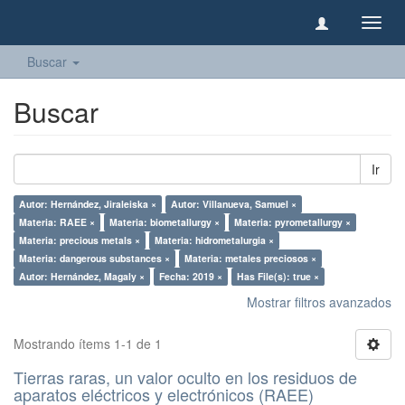
Camb
naveg
Buscar
Buscar
Ir
Autor: Hernández, Jiraleiska ×
Autor: Villanueva, Samuel ×
Materia: RAEE ×
Materia: biometallurgy ×
Materia: pyrometallurgy ×
Materia: precious metals ×
Materia: hidrometalurgia ×
Materia: dangerous substances ×
Materia: metales preciosos ×
Autor: Hernández, Magaly ×
Fecha: 2019 ×
Has File(s): true ×
Mostrar filtros avanzados
Mostrando ítems 1-1 de 1
Tierras raras, un valor oculto en los residuos de
aparatos eléctricos y electrónicos (RAEE)